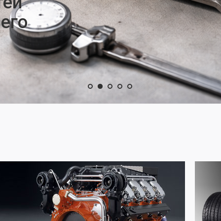
тей
его