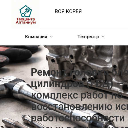
ВСЯ КОРЕЯ
Компания
Техцентр
Ремонт головки бл
цилиндров (ГБЦ)
— 
комплекс работ по
восстановлению ис
работоспособности 