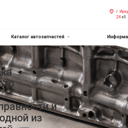
г. Ирк
24
к5
Каталог автозапчастей
Информа
ока
это
правности и
одной из