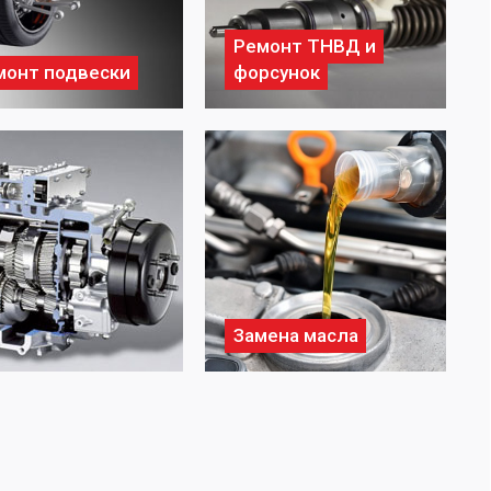
Ремонт ТНВД и
монт подвески
форсунок
Замена масла