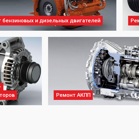
 бензиновых и дизельных двигателей
Ре
т
торов
Ремонт АКПП